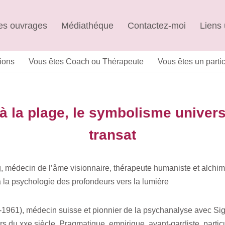
s ouvrages
Médiathéque
Contactez-moi
Liens 
ions
Vous êtes Coach ou Thérapeute
Vous êtes un partic
à la plage, le symbolisme univer
transat
, médecin de l’âme visionnaire, thérapeute humaniste et alchi
a la psychologie des profondeurs vers la lumière
1961), médecin suisse et pionnier de la psychanalyse avec Sig
 du xxe siècle. Pragmatique, empirique, avant-gardiste, particuli