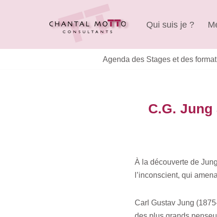
Qui suis je ?
Me
Aller
au
contenu
Agenda des Stages et des format
C.G. Jung 
À la découverte de Jung
l’inconscient, qui amen
Carl Gustav Jung (1875-
des plus grands penseurs