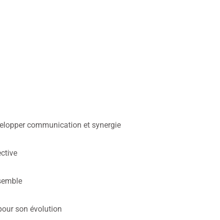
développer communication et synergie
ective
nsemble
pour son évolution