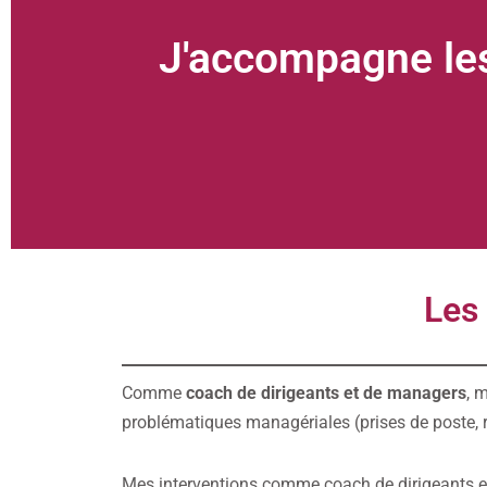
J'accompagne les
Les
Comme
coach de dirigeants et de managers
, 
problématiques managériales (prises de poste, r
Mes interventions comme coach de dirigeants et