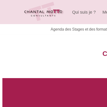
Qui suis je ?
Me
Aller
au
contenu
Agenda des Stages et des format
C